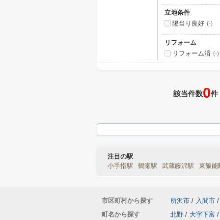
立地条件
陽当り良好
(-)
リフォーム
リフォーム済
(-)
0
該当件数
件
注目の駅
小手指駅
鶴瀬駅
武蔵藤沢駅
東飯能
市区町村から探す
所沢市
/
入間市
/
町名から探す
北野
/
大字下富
/