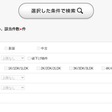
-
い。該当件数
件
新築
中古
～
値下げ物件
1K/1DK/1LDK
2K/2DK/2LDK
3K/3DK/3LDK
4K/
～
～