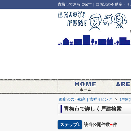
青梅市でさらに探す｜西所沢の不動産・リ
西所沢の不動産｜吉祥リビング
>
(戸建
青梅市で詳しく戸建検索
-
ステップ1
該当公開件数
件