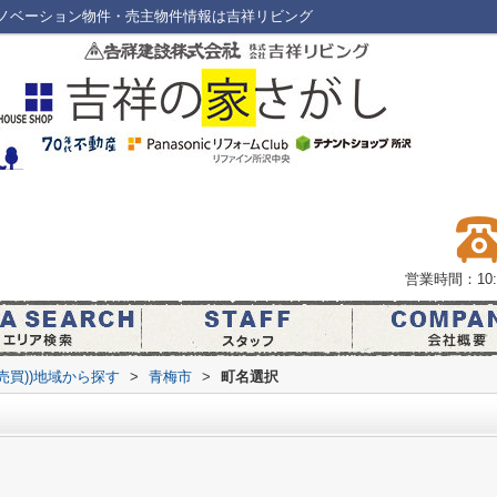
ノベーション物件・売主物件情報は吉祥リビング
営業時間：10:0
(売買))地域から探す
>
青梅市
>
町名選択