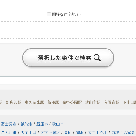
閑静な住宅地
(-)
駅
新所沢駅
東久留米駅
新座駅
航空公園駅
狭山市駅
入間市駅
下山口
富士見市
/
飯能市
/
新座市
/
狭山市
こぶし町
/
大字山口
/
大字下藤沢
/
東町
/
関沢
/
大字上赤工
/
西堀
/
広瀬東