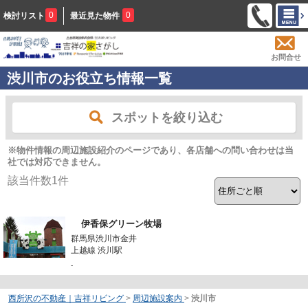
0
0
検討リスト
最近見た物件
お問合せ
渋川市のお役立ち情報一覧
スポットを絞り込む
※物件情報の周辺施設紹介のページであり、各店舗への問い合わせは当
社では対応できません。
該当件数
1
件
伊香保グリーン牧場
群馬県渋川市金井
上越線 渋川駅
-
西所沢の不動産｜吉祥リビング
>
周辺施設案内
>
渋川市