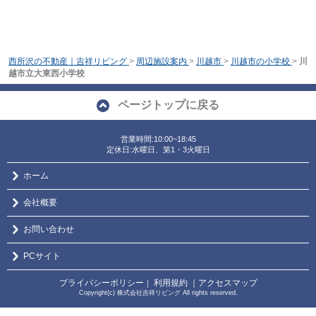
西所沢の不動産｜吉祥リビング
>
周辺施設案内
>
川越市
>
川越市の小学校
>
川
越市立大東西小学校
ページトップに戻る
営業時間:10:00~18:45
定休日:水曜日、第1・3火曜日
ホーム
会社概要
お問い合わせ
PCサイト
プライバシーポリシー
利用規約
｜アクセスマップ
｜
Copyright(c) 株式会社吉祥リビング All rights reserved.