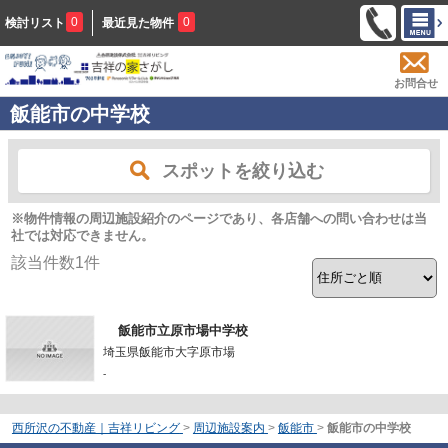
0
0
検討リスト
最近見た物件
お問合せ
飯能市の中学校
スポットを絞り込む
※物件情報の周辺施設紹介のページであり、各店舗への問い合わせは当
社では対応できません。
該当件数
1
件
飯能市立原市場中学校
埼玉県飯能市大字原市場
-
西所沢の不動産｜吉祥リビング
>
周辺施設案内
>
飯能市
>
飯能市の中学校