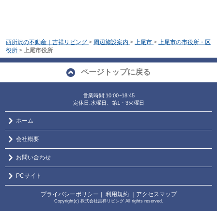
西所沢の不動産｜吉祥リビング
>
周辺施設案内
>
上尾市
>
上尾市の市役所・区
役所
>
上尾市役所
ページトップに戻る
営業時間:10:00~18:45
定休日:水曜日、第1・3火曜日
ホーム
会社概要
お問い合わせ
PCサイト
プライバシーポリシー
利用規約
｜アクセスマップ
｜
Copyright(c) 株式会社吉祥リビング All rights reserved.