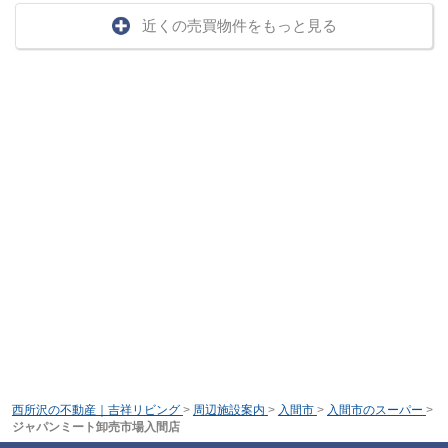
近くの売買物件をもっと見る
西所沢の不動産｜吉祥リビング
>
周辺施設案内
>
入間市
>
入間市のスーパー
>
ジャパンミート卸売市場入間店