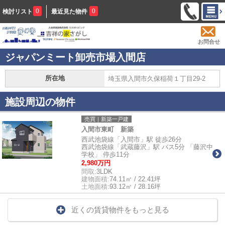
0
0
検討リスト
最近見た物件
お問合せ
ジャパンミート卸売市場入間店
所在地
埼玉県入間市久保稲荷１丁目29-2
施設周辺の物件
売買｜新築一戸建
入間市東町 新築
西武池袋線「入間市」駅 徒歩26分
西武池袋線「武蔵藤沢」駅 バス5分 「藤沢中
学校」 停歩11分
2,980万円
間取:
3LDK
建物面積:
74.11㎡ / 22.41坪
土地面積:
93.12㎡ / 28.16坪
近くの賃貸物件をもっと見る