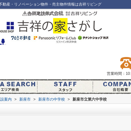
不動産・リノベーション物件・売主物件情報は吉祥リビング
営業時間：10:0
施設案内
>
新座市
>
新座市の中学校
>
新座市立第六中学校