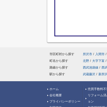
市区町村から探す
所沢市
/
入間市
/
町名から探す
北野
/
大字下富
/
路線から探す
西武池袋線
/
西
駅から探す
武蔵藤沢
/
新所
ホーム
売買手数料不
会社概要
リフォーム済
プライバシーポリシー
ョン