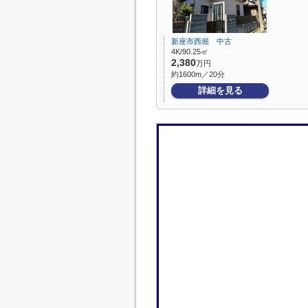
新座市西堀 中古
4K/90.25㎡
2,380
万円
約1600m／20分
詳細を見る