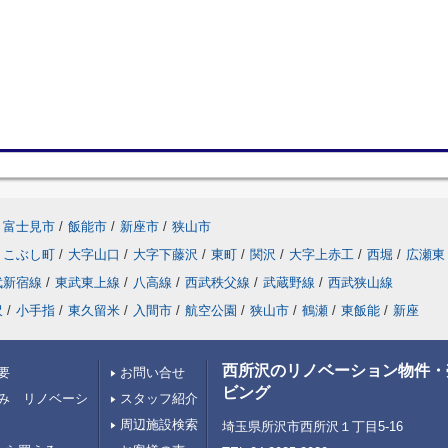
富士見市
/
飯能市
/
新座市
/
狭山市
こぶし町
/
大字山口
/
大字下藤沢
/
東町
/
関沢
/
大字上赤工
/
西堀
/
広瀬東
武新宿線
/
東武東上線
/
八高線
/
西武秩父線
/
武蔵野線
/
西武狭山線
沢
/
小手指
/
東久留米
/
入間市
/
航空公園
/
狭山市
/
鶴瀬
/
東飯能
/
新座
西所沢のリノベーション物件・
要
お問い合せ
ビング
み リノベーシ
スタッフ紹介
周辺施設検索
埼玉県所沢市西所沢１丁目5-16