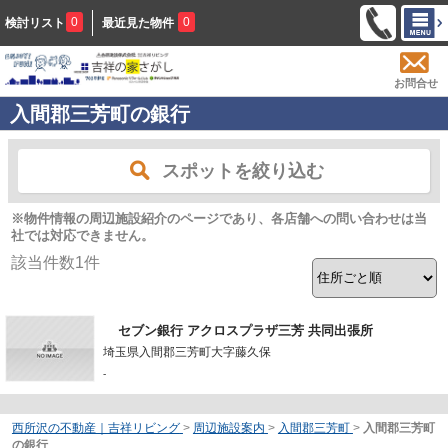
0
0
検討リスト
最近見た物件
お問合せ
入間郡三芳町の銀行
スポットを絞り込む
※物件情報の周辺施設紹介のページであり、各店舗への問い合わせは当
社では対応できません。
該当件数
1
件
セブン銀行 アクロスプラザ三芳 共同出張所
埼玉県入間郡三芳町大字藤久保
-
西所沢の不動産｜吉祥リビング
>
周辺施設案内
>
入間郡三芳町
>
入間郡三芳町
の銀行