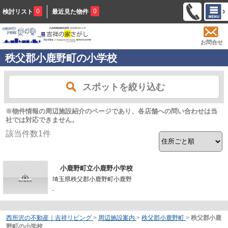
0
0
検討リスト
最近見た物件
お問合せ
秩父郡小鹿野町の小学校
スポットを絞り込む
※物件情報の周辺施設紹介のページであり、各店舗への問い合わせは当
社では対応できません。
該当件数
1
件
小鹿野町立小鹿野小学校
埼玉県秩父郡小鹿野町小鹿野
-
西所沢の不動産｜吉祥リビング
>
周辺施設案内
>
秩父郡小鹿野町
>
秩父郡小鹿
野町の小学校