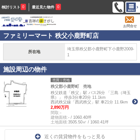
0
0
検討リスト
最近見た物件
お問合せ
ファミリーマート 秩父小鹿野町店
埼玉県秩父郡小鹿野町下小鹿野2009-
所在地
1
施設周辺の物件
売買｜売地
秩父郡小鹿野町 売地
秩父鉄道「秩父」駅 バス26分 「三島（埼玉
県）」 停歩3分車20分 11.1km
西武秩父線「西武秩父」駅 車21分 11.6km
2,890万円
間取:
-
建物面積:
- / 1060.40坪
土地面積:
3505.50㎡ / 1060.41坪
近くの賃貸物件をもっと見る