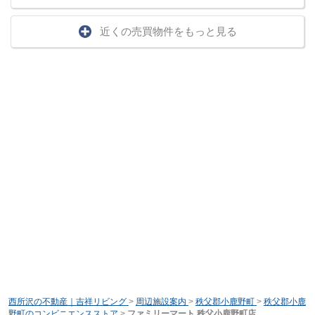
近くの売買物件をもっと見る
西所沢の不動産｜吉祥リビング
>
周辺施設案内
>
秩父郡小鹿野町
>
秩父郡小鹿
野町のコンビニエンスストア
>
ファミリーマート 秩父小鹿野町店