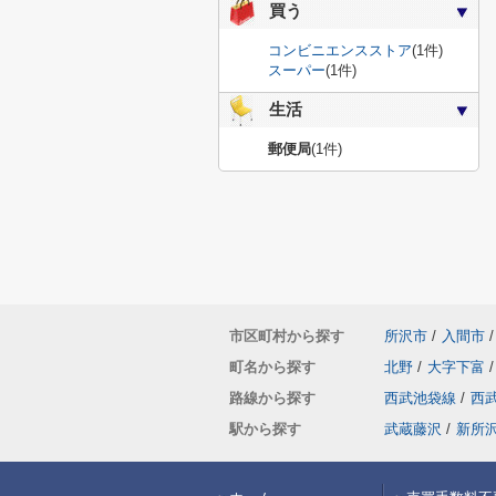
買う
コンビニエンスストア
(1件)
スーパー
(1件)
生活
郵便局
(1件)
市区町村から探す
所沢市
/
入間市
/
町名から探す
北野
/
大字下富
/
路線から探す
西武池袋線
/
西
駅から探す
武蔵藤沢
/
新所