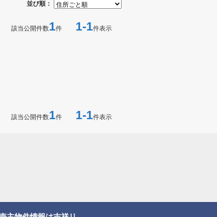
並び順：
1
1-1
該当公開件数
件
件表示
1
1-1
該当公開件数
件
件表示
売主物件情報は吉祥リ