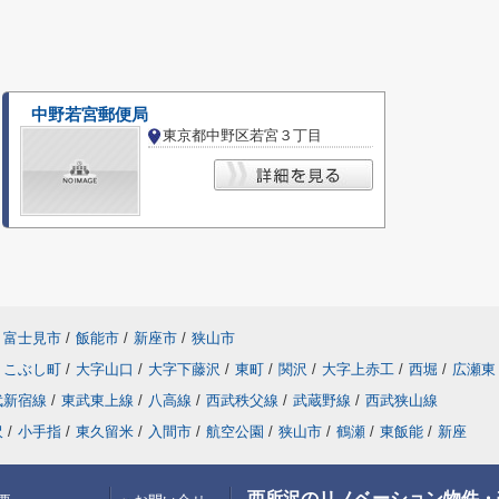
中野若宮郵便局
東京都中野区若宮３丁目
富士見市
/
飯能市
/
新座市
/
狭山市
こぶし町
/
大字山口
/
大字下藤沢
/
東町
/
関沢
/
大字上赤工
/
西堀
/
広瀬東
武新宿線
/
東武東上線
/
八高線
/
西武秩父線
/
武蔵野線
/
西武狭山線
沢
/
小手指
/
東久留米
/
入間市
/
航空公園
/
狭山市
/
鶴瀬
/
東飯能
/
新座
西所沢のリノベーション物件・