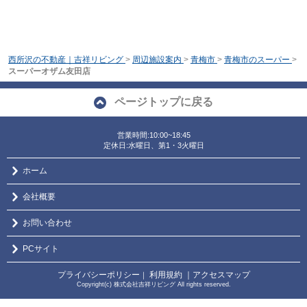
西所沢の不動産｜吉祥リビング
>
周辺施設案内
>
青梅市
>
青梅市のスーパー
>
スーパーオザム友田店
ページトップに戻る
営業時間:10:00~18:45
定休日:水曜日、第1・3火曜日
ホーム
会社概要
お問い合わせ
PCサイト
プライバシーポリシー
利用規約
｜アクセスマップ
｜
Copyright(c) 株式会社吉祥リビング All rights reserved.