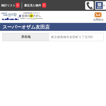
0
0
検討リスト
最近見た物件
お問合せ
スーパーオザム友田店
所在地
東京都青梅市友田町５丁目350