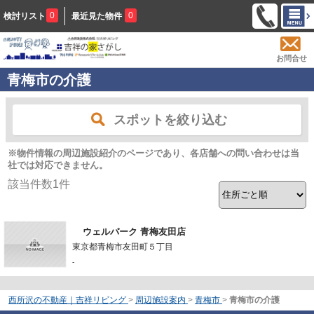
0
0
検討リスト
最近見た物件
お問合せ
青梅市の介護
スポットを絞り込む
※物件情報の周辺施設紹介のページであり、各店舗への問い合わせは当
社では対応できません。
該当件数
1
件
ウェルパーク 青梅友田店
東京都青梅市友田町５丁目
-
西所沢の不動産｜吉祥リビング
>
周辺施設案内
>
青梅市
>
青梅市の介護