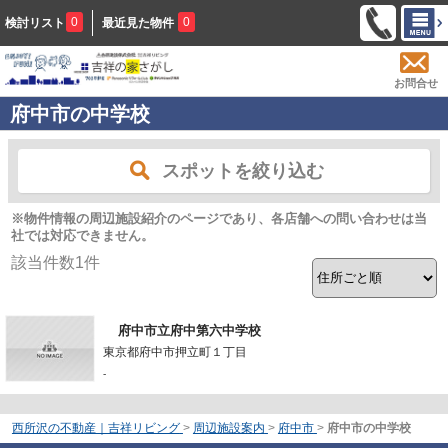
0
0
検討リスト
最近見た物件
お問合せ
府中市の中学校
スポットを絞り込む
※物件情報の周辺施設紹介のページであり、各店舗への問い合わせは当
社では対応できません。
該当件数
1
件
府中市立府中第六中学校
東京都府中市押立町１丁目
-
西所沢の不動産｜吉祥リビング
>
周辺施設案内
>
府中市
>
府中市の中学校