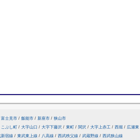
富士見市
/
飯能市
/
新座市
/
狭山市
こぶし町
/
大字山口
/
大字下藤沢
/
東町
/
関沢
/
大字上赤工
/
西堀
/
広瀬東
武新宿線
/
東武東上線
/
八高線
/
西武秩父線
/
武蔵野線
/
西武狭山線