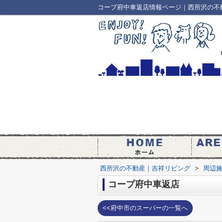
コープ府中車返店情報ページ｜西所沢の不
西所沢の不動産｜吉祥リビング
>
周辺
コープ府中車返店
<<府中市のスーパーの一覧へ