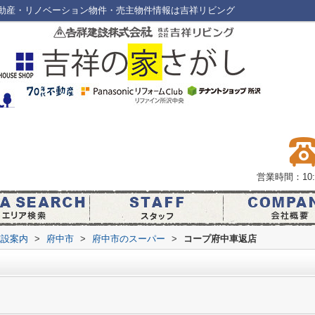
動産・リノベーション物件・売主物件情報は吉祥リビング
営業時間：10:0
施設案内
>
府中市
>
府中市のスーパー
>
コープ府中車返店