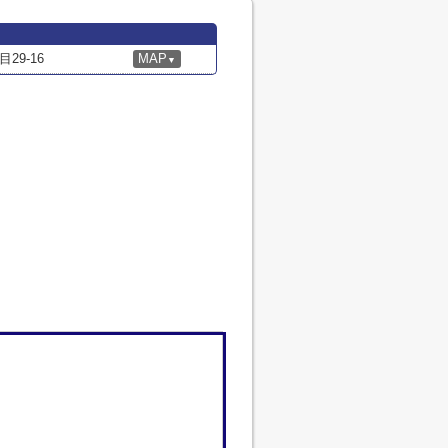
9-16
MAP
▼