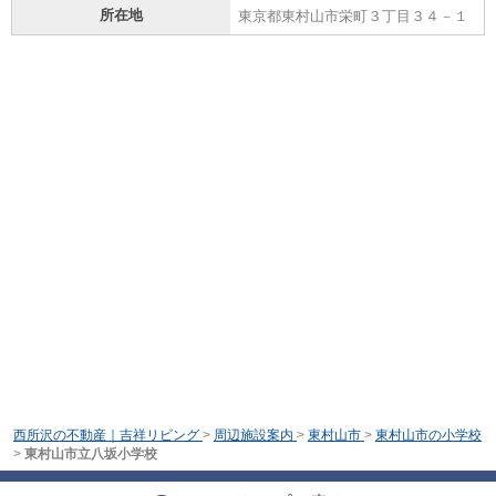
所在地
東京都東村山市栄町３丁目３４－１
西所沢の不動産｜吉祥リビング
>
周辺施設案内
>
東村山市
>
東村山市の小学校
>
東村山市立八坂小学校