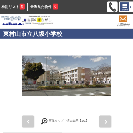
0
0
検討リスト
最近見た物件
お問合せ
東村山市立八坂小学校
前
次
画像タップで拡大表示【
1
/1】