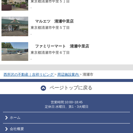
東京都清瀬市中里５丁目
-
マルエツ 清瀬中里店
東京都清瀬市中里５丁目
-
ファミリーマート 清瀬中里店
東京都清瀬市中里６丁目
-
西所沢の不動産｜吉祥リビング
>
周辺施設案内
>
清瀬市
ページトップに戻る
営業時間:10:00~18:45
定休日:水曜日、第1・3火曜日
ホーム
会社概要