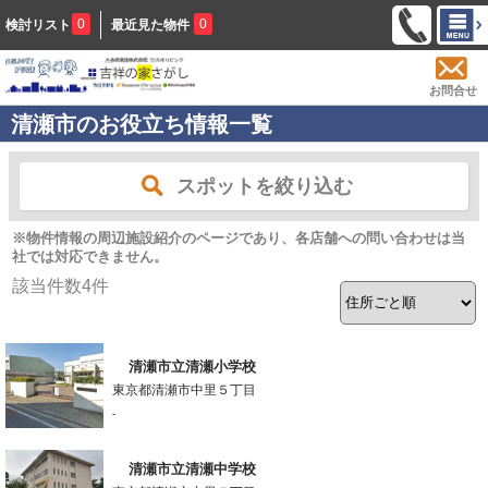
0
0
検討リスト
最近見た物件
お問合せ
清瀬市のお役立ち情報一覧
スポットを絞り込む
※物件情報の周辺施設紹介のページであり、各店舗への問い合わせは当
社では対応できません。
該当件数
4
件
清瀬市立清瀬小学校
東京都清瀬市中里５丁目
-
清瀬市立清瀬中学校