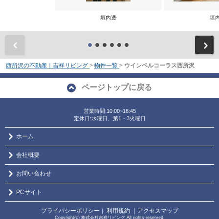
垣内透
垣
前
西所沢の不動産｜吉祥リビング
>
物件一覧
>
ウインベルコーラス西所沢
ページトップに戻る
営業時間:10:00~18:45
定休日:水曜日、第1・3火曜日
ホーム
会社概要
お問い合わせ
PCサイト
プライバシーポリシー
利用規約
｜アクセスマップ
｜
Copyright(c) 株式会社吉祥リビング All rights reserved.