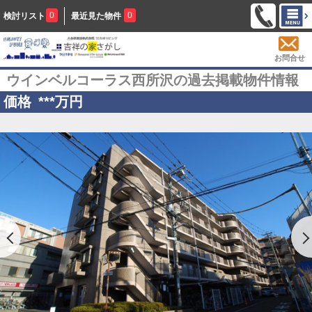
0
0
検討リスト
最近見た物件
お問合せ
ウインベルコーラス西所沢の過去掲載物件情報
価格
***
万円