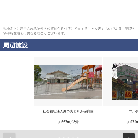
※地図上に表示される物件の位置は付近住所に所在することを表すものであり、実際の
物件所在地とは異なる場合がございます。
周辺施設
社会福祉法人桑の実西所沢保育園
マル
約567m／8分
約174