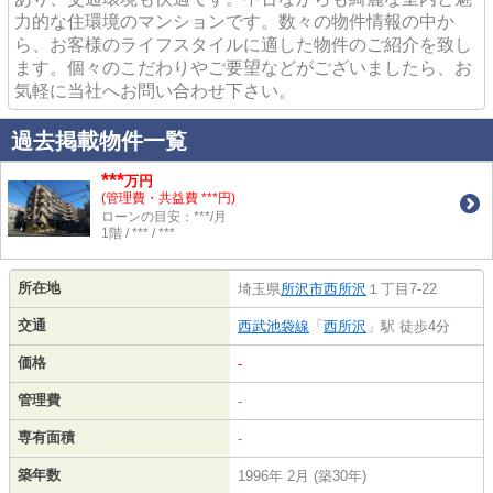
力的な住環境のマンションです。数々の物件情報の中か
ら、お客様のライフスタイルに適した物件のご紹介を致し
ます。個々のこだわりやご要望などがございましたら、お
気軽に当社へお問い合わせ下さい。
過去掲載物件一覧
***
万円
(管理費・共益費 ***円)
ローンの目安：***/月
1階 / *** / ***
所在地
埼玉県
所沢市
西所沢
１丁目7-22
交通
西武池袋線
「
西所沢
」駅 徒歩4分
価格
-
管理費
-
専有面積
-
築年数
1996年 2月 (築30年)