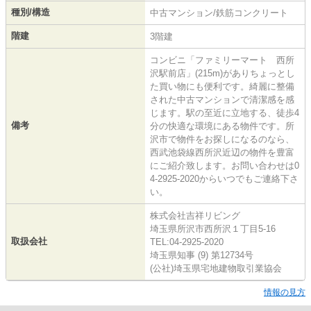
種別/構造
中古マンション/鉄筋コンクリート
階建
3階建
コンビニ「ファミリーマート 西所
沢駅前店」(215m)がありちょっとし
た買い物にも便利です。綺麗に整備
された中古マンションで清潔感を感
じます。駅の至近に立地する、徒歩4
備考
分の快適な環境にある物件です。所
沢市で物件をお探しになるのなら、
西武池袋線西所沢近辺の物件を豊富
にご紹介致します。お問い合わせは0
4-2925-2020からいつでもご連絡下さ
い。
株式会社吉祥リビング
埼玉県所沢市西所沢１丁目5-16
取扱会社
TEL:04-2925-2020
埼玉県知事 (9) 第12734号
(公社)埼玉県宅地建物取引業協会
情報の見方