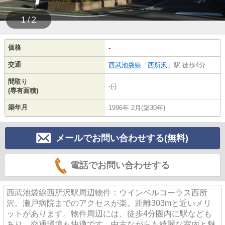
1 / 2
価格
-
交通
西武池袋線
「
西所沢
」駅 徒歩4分
間取り
-(-)
(専有面積)
築年月
1996年 2月(築30年)
メールでお問い合わせする(無料)
電話でお問い合わせする
西武池袋線西所沢駅周辺物件：ウインベルコーラス西所
沢。瀬戸病院までのアクセスが楽。距離303mと近いメリ
ットがあります。物件周辺には、徒歩4分圏内に駅なども
あり、交通環境も快適です。中古ながらも綺麗な室内と魅