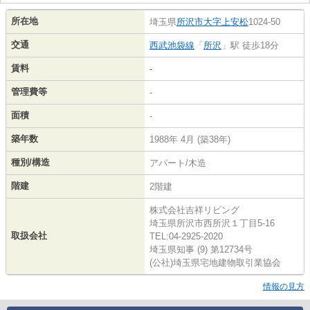
所在地
埼玉県
所沢市
大字上安松
1024-50
交通
西武池袋線
「
所沢
」駅 徒歩18分
賃料
-
管理費等
-
面積
-
築年数
1988年 4月 (築38年)
種別/構造
アパート/木造
階建
2階建
株式会社吉祥リビング
埼玉県所沢市西所沢１丁目5-16
取扱会社
TEL:04-2925-2020
埼玉県知事 (9) 第12734号
(公社)埼玉県宅地建物取引業協会
情報の見方