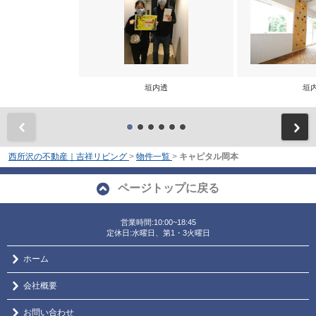
垣内透
垣
前
西所沢の不動産｜吉祥リビング
>
物件一覧
>
キャピタル岡本
ページトップに戻る
営業時間:10:00~18:45
定休日:水曜日、第1・3火曜日
ホーム
会社概要
お問い合わせ