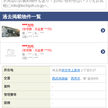
沢周辺のお薦め物件もあり！お問い合わせはいつでもお気
軽にinfo@kichijoh.co.jpへ。
過去掲載物件一覧
***
万円
(管理費・共益費 ***円)
敷：***｜礼：***
1階 / *** / ***
***
万円
(管理費・共益費 ***円)
敷：***｜礼：***
2階 / *** / ***
所在地
埼玉県
所沢市
上新井
２丁目3-17
交通
西武池袋線
「
西所沢
」駅 徒歩6分
賃料
-
管理費等
-
面積
-