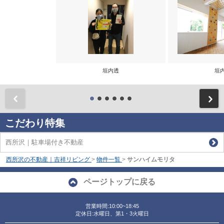
垣内透
垣
前
こだわり特集
西所沢｜駐車場付き不動産
西所沢の不動産｜吉祥リビング
>
物件一覧
>
サンハイムモリタ
ページトップに戻る
営業時間:10:00~18:45
定休日:水曜日、第1・3火曜日