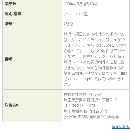
築年数
1994年 3月 (築32年)
種別/構造
アパート/木造
階建
2階建
所沢市周辺にある物件をお求めの方
は「サンハイムモリタ」はいかがで
しょうか。こちらは徒歩6分に立地す
る物件です。こちらの物件はアパー
トです。 吉祥リビングが取り扱う
備考
所沢市エリアの賃貸物件をご覧にな
りませんか。豊富な物件情報から希
望する物件が見つかるはずです。info
@kichijoh.co.jpにてお問い合わせ下
さい。
株式会社吉祥リビング
埼玉県所沢市西所沢１丁目5-16
取扱会社
TEL:04-2925-2020
埼玉県知事 (9) 第12734号
(公社)埼玉県宅地建物取引業協会
情報の見方