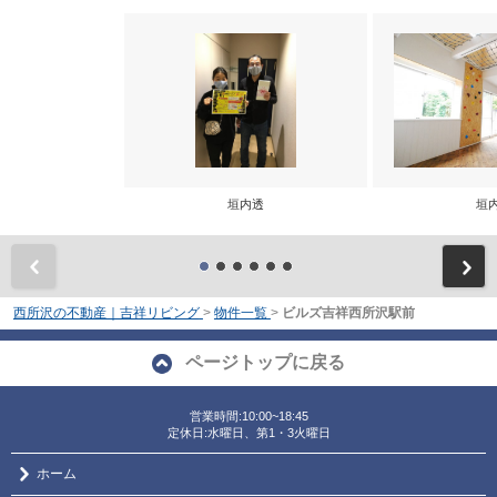
垣内透
垣
前
西所沢の不動産｜吉祥リビング
>
物件一覧
>
ビルズ吉祥西所沢駅前
ページトップに戻る
営業時間:10:00~18:45
定休日:水曜日、第1・3火曜日
ホーム