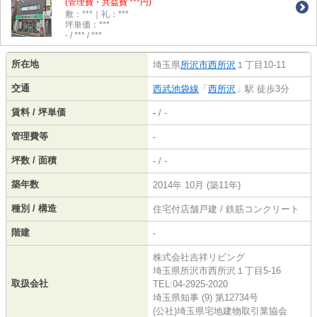
(管理費・共益費 ***円)
敷：***｜礼：***
坪単価：***
- / *** / ***
所在地
埼玉県
所沢市
西所沢
１丁目10-11
交通
西武池袋線
「
西所沢
」駅 徒歩3分
賃料 / 坪単価
-
/ -
管理費等
-
坪数 / 面積
- / -
築年数
2014年 10月 (築11年)
種別 / 構造
住宅付店舗戸建 / 鉄筋コンクリート
階建
-
株式会社吉祥リビング
埼玉県所沢市西所沢１丁目5-16
取扱会社
TEL:04-2925-2020
埼玉県知事 (9) 第12734号
(公社)埼玉県宅地建物取引業協会