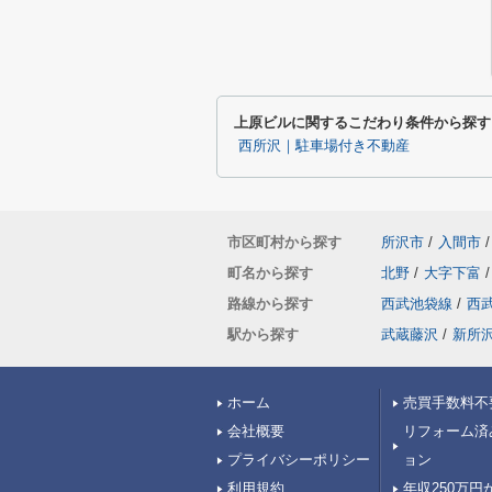
上原ビルに関するこだわり条件から探す
西所沢｜駐車場付き不動産
市区町村から探す
所沢市
/
入間市
/
町名から探す
北野
/
大字下富
/
路線から探す
西武池袋線
/
西
駅から探す
武蔵藤沢
/
新所
ホーム
売買手数料不
会社概要
リフォーム済
プライバシーポリシー
ョン
利用規約
年収250万円