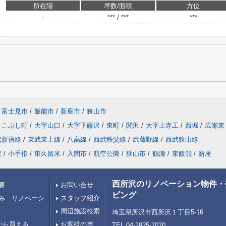
所在階
坪数/面積
方位
-
*** / ***
***
富士見市
/
飯能市
/
新座市
/
狭山市
こぶし町
/
大字山口
/
大字下藤沢
/
東町
/
関沢
/
大字上赤工
/
西堀
/
広瀬東
武新宿線
/
東武東上線
/
八高線
/
西武秩父線
/
武蔵野線
/
西武狭山線
沢
/
小手指
/
東久留米
/
入間市
/
航空公園
/
狭山市
/
鶴瀬
/
東飯能
/
新座
西所沢のリノベーション物件・
要
お問い合せ
ビング
み リノベーシ
スタッフ紹介
周辺施設検索
埼玉県所沢市西所沢１丁目5-16
から買える
お客様の声
TEL:04-2925-2020