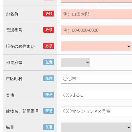
お名前
必須
電話番号
必須
現在のお住まい
必須
都道府県
任意
市区町村
任意
番地
任意
建物名／部屋番号
任意
職業
任意