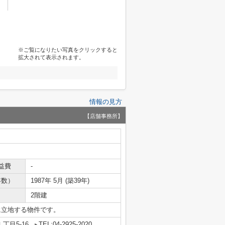
※ご覧になりたい写真をクリックすると
拡大されて表示されます。
情報の見方
【店舗事務所】
益費
-
年数）
1987年 5月 (築39年)
2階建
に立地する物件です。
丁目5-16
TEL:04-2925-2020