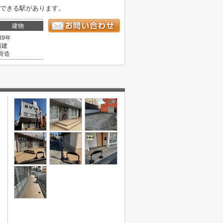
用できる駅があります。
建物
39年
階建
骨造