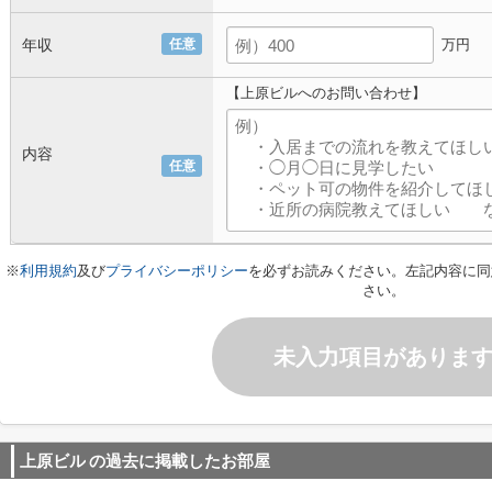
年収
任意
万円
【上原ビルへのお問い合わせ】
内容
任意
※
利用規約
及び
プライバシーポリシー
を必ずお読みください。左記内容に同
さい。
未入力項目がありま
上原ビル
の過去に掲載したお部屋