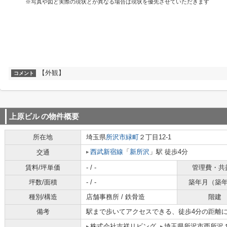
※写真や図と実際の現状とが異なる場合は現状を優先させていただきます
【外観】
コメント
上原ビル
の物件概要
所在地
埼玉県
所沢市
緑町
２丁目12-1
西武新宿線
「
新所沢
」駅 徒歩4分
交通
賃料/坪単価
- / -
管理費・共
坪数/面積
- / -
築年月（築
種別/構造
店舗事務所 / 鉄骨造
階建
備考
駅まで歩いてアクセスできる、徒歩4分の距離
株式会社吉祥リビング
埼玉県所沢市西所沢１