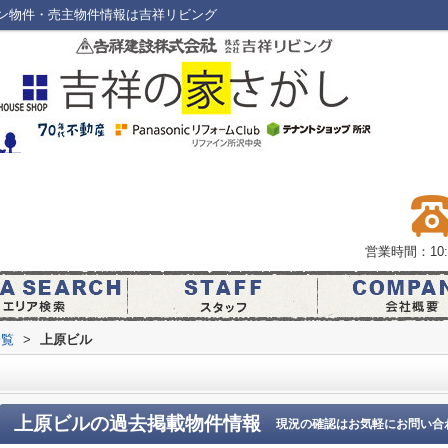
ン物件・売主物件情報は吉祥リビング
営業時間：10:0
一覧
>
上原ビル
上原ビル
の過去掲載物件情報
現況の確認はお気軽にお問い合