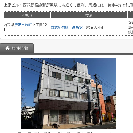
上原ビル：西武新宿線新所沢駅にも近くて便利。周辺には、徒歩4分で利
所在地
交通
築
埼玉県
所沢市
緑町
２丁目12-
西武新宿線
「
新所沢
」駅 徒歩4分
2
1
鉄
物件情報