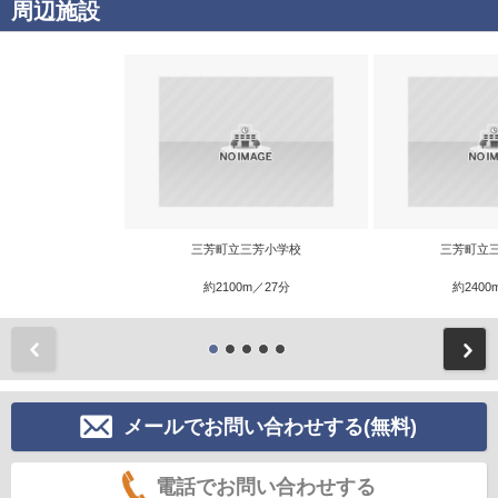
周辺施設
三芳町立三芳小学校
三芳町立
約2100m／27分
約2400
前
メールでお問い合わせする(無料)
電話でお問い合わせする