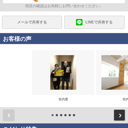
現況の確認はお気軽にお問い合わせください。
メールで共有する
LINEで共有する
お客様の声
垣内透
垣
前