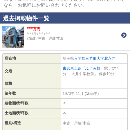
なら、お気軽にお問い合わせください。
過去掲載物件一覧
***
万円
*** /月 / *** / ***
2階建 / 中古一戸建/木造
所在地
埼玉県
入間郡三芳町
大字北永井
東武東上線
「
ふじみ野
」駅 バス4
交通
分 「大井中学校前」 停歩10分
価格
-
築年数
1970年 11月 (築55年)
建物面積/坪数
-/-
土地面積/坪数
-/-
種別/構造
中古一戸建/木造