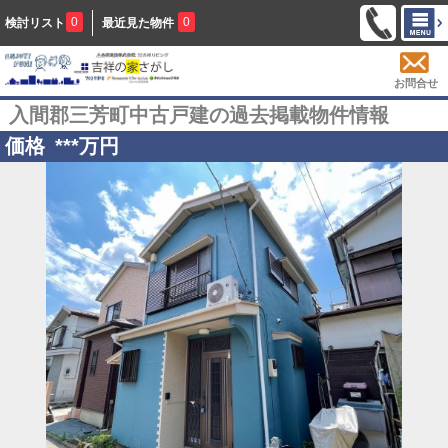
0
0
検討リスト
最近見た物件
お問合せ
入間郡三芳町中古戸建の過去掲載物件情報
価格
***
万円