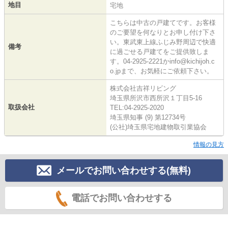
地目
宅地
こちらは中古の戸建てです。お客様
のご要望を何なりとお申し付け下さ
い。東武東上線ふじみ野周辺で快適
備考
に過ごせる戸建てをご提供致しま
す。04-2925-2221かinfo@kichijoh.c
o.jpまで、お気軽にご依頼下さい。
株式会社吉祥リビング
埼玉県所沢市西所沢１丁目5-16
取扱会社
TEL:04-2925-2020
埼玉県知事 (9) 第12734号
(公社)埼玉県宅地建物取引業協会
情報の見方
メールでお問い合わせする(無料)
電話でお問い合わせする