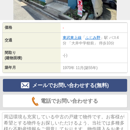
価格
-
東武東上線
「
ふじみ野
」駅 バス4
交通
分 「大井中学校前」 停歩10分
間取り
-(-)
(建物面積)
築年月
1970年 11月(築55年)
メールでお問い合わせする(無料)
電話でお問い合わせする
周辺環境も充実している中古の戸建て物件です。お客様が
希望とする物件をお探しいただけるよう、当社では多種多
様な不動産情報をご用意しております。物件購入をお考え