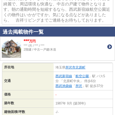
綺麗で、周辺環境も快適な、中古の戸建て物件となりま
す。朝の通勤時間を短縮するなら、西武新宿線航空公園近
くの物件はいかがですか。気になる点などがありました
ら、 吉祥リビングまでご連絡をお待ちしております。
過去掲載物件一覧
***
万円
*** /月 / *** / ***
2階建 / 中古一戸建/木造
所在地
埼玉県
所沢市
北原町
西武新宿線
「
航空公園
」駅 バス5
交通
分 「北原町中央」 停歩6分
西武池袋線
「
所沢
」駅 徒歩37分
価格
-
築年数
1987年 9月 (築38年)
建物面積/坪数
-/-