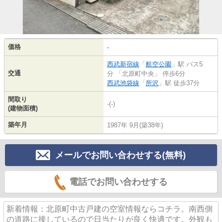
価格
-
西武新宿線
「
航空公園
」駅 バス5
交通
分 「北原町中央」 停歩6分
西武池袋線
「
所沢
」駅 徒歩37分
間取り
-(-)
(建物面積)
築年月
1987年 9月(築38年)
メールでお問い合わせする(無料)
電話でお問い合わせする
新着情報：北原町中古戸建の空室情報ならコチラ。南西側
の道路に接しているので日当たりが良く快適です。外観も