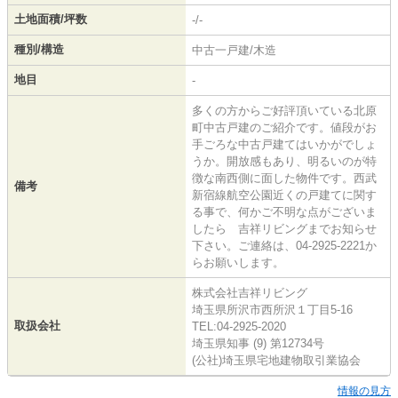
土地面積/坪数
-/-
種別/構造
中古一戸建/木造
地目
-
多くの方からご好評頂いている北原
町中古戸建のご紹介です。値段がお
手ごろな中古戸建てはいかがでしょ
うか。開放感もあり、明るいのが特
徴な南西側に面した物件です。西武
備考
新宿線航空公園近くの戸建てに関す
る事で、何かご不明な点がございま
したら 吉祥リビングまでお知らせ
下さい。ご連絡は、04-2925-2221か
らお願いします。
株式会社吉祥リビング
埼玉県所沢市西所沢１丁目5-16
取扱会社
TEL:04-2925-2020
埼玉県知事 (9) 第12734号
(公社)埼玉県宅地建物取引業協会
情報の見方