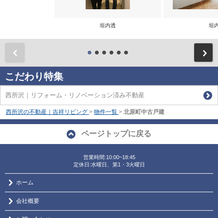
垣内透
垣
前
こだわり特集
西所沢｜リフォーム・リノベーション済み不動産
西所沢の不動産｜吉祥リビング
>
物件一覧
>
北原町中古戸建
ページトップに戻る
営業時間:10:00~18:45
定休日:水曜日、第1・3火曜日
ホーム
会社概要