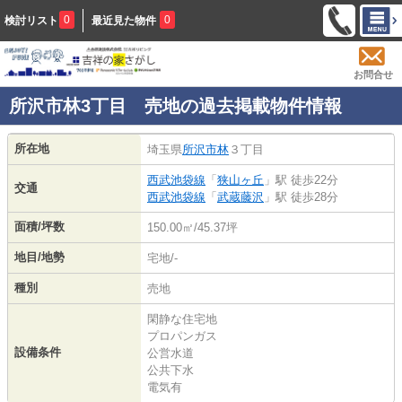
0
0
検討リスト
最近見た物件
お問合せ
所沢市林3丁目 売地の過去掲載物件情報
所在地
埼玉県
所沢市
林
３丁目
西武池袋線
「
狭山ヶ丘
」駅 徒歩22分
交通
西武池袋線
「
武蔵藤沢
」駅 徒歩28分
面積/坪数
150.00㎡/45.37坪
地目/地勢
宅地/-
種別
売地
閑静な住宅地
プロパンガス
設備条件
公営水道
公共下水
電気有