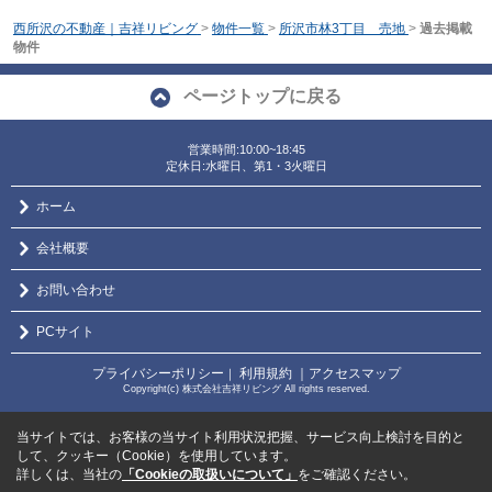
西所沢の不動産｜吉祥リビング
>
物件一覧
>
所沢市林3丁目 売地
>
過去掲載
物件
ページトップに戻る
営業時間:10:00~18:45
定休日:水曜日、第1・3火曜日
ホーム
会社概要
お問い合わせ
PCサイト
プライバシーポリシー
利用規約
｜アクセスマップ
｜
Copyright(c) 株式会社吉祥リビング All rights reserved.
当サイトでは、お客様の当サイト利用状況把握、サービス向上検討を目的と
して、クッキー（Cookie）を使用しています。
詳しくは、当社の
「Cookieの取扱いについて」
をご確認ください。