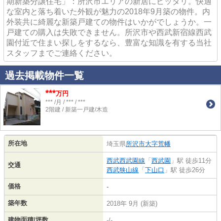
期新築分譲住宅」：所沢市エリアの新居にピッタリ。快適
な室内と落ち着いた外観が魅力の2018年9月築の物件。内
外装共に綺麗な新築戸建ての物件はいかがでしょうか。一
戸建ての購入は失敗できません。所沢市や西武新宿線西武
園付近で住まい探しをするなら、豊富な知識を有する当社
スタッフまでご連絡ください。
過去掲載物件一覧
***
万円
*** /月 / *** / ***
2階建 / 新築一戸建/木造
所在地
埼玉県
所沢市
大字荒幡
西武西武園線
「
西武園
」駅 徒歩11分
交通
西武狭山線
「
下山口
」駅 徒歩26分
価格
-
築年数
2018年 9月 (新築)
建物面積/坪数
-/-