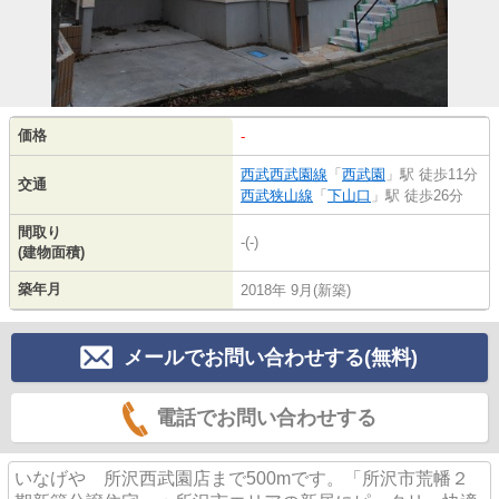
価格
-
西武西武園線
「
西武園
」駅 徒歩11分
交通
西武狭山線
「
下山口
」駅 徒歩26分
間取り
-(-)
(建物面積)
築年月
2018年 9月(新築)
メールでお問い合わせする(無料)
電話でお問い合わせする
いなげや 所沢西武園店まで500mです。「所沢市荒幡２