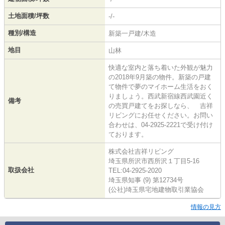
土地面積/坪数
-/-
種別/構造
新築一戸建/木造
地目
山林
快適な室内と落ち着いた外観が魅力
の2018年9月築の物件。新築の戸建
て物件で夢のマイホーム生活をおく
りましょう。西武新宿線西武園近く
備考
の売買戸建てをお探しなら、 吉祥
リビングにお任せください。お問い
合わせは、04-2925-2221で受け付け
ております。
株式会社吉祥リビング
埼玉県所沢市西所沢１丁目5-16
取扱会社
TEL:04-2925-2020
埼玉県知事 (9) 第12734号
(公社)埼玉県宅地建物取引業協会
情報の見方