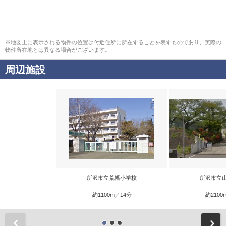
※地図上に表示される物件の位置は付近住所に所在することを表すものであり、実際の
物件所在地とは異なる場合がございます。
周辺施設
所沢市立荒幡小学校
所沢市立
約1100m／14分
約2100
前