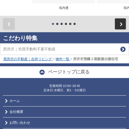
垣内透
垣
前
こだわり特集
西所沢｜売買手数料不要不動産
西所沢の不動産｜吉祥リビング
>
物件一覧
>
所沢市荒幡２期新築分譲住宅
ページトップに戻る
営業時間:10:00~18:45
定休日:水曜日、第1・3火曜日
ホーム
会社概要
お問い合わせ