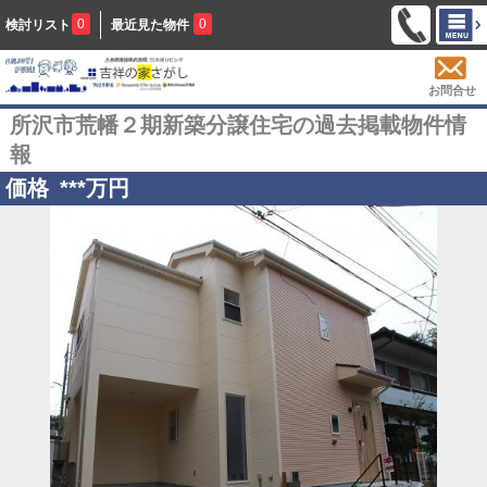
0
0
検討リスト
最近見た物件
お問合せ
所沢市荒幡２期新築分譲住宅の過去掲載物件情
報
価格
***
万円