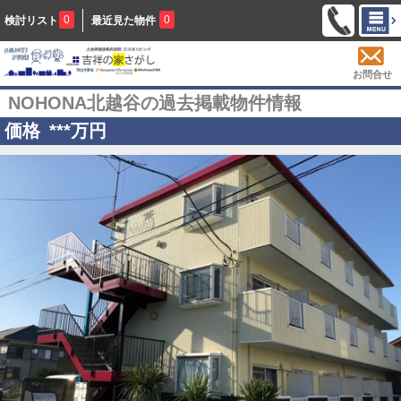
0
0
検討リスト
最近見た物件
お問合せ
NOHONA北越谷の過去掲載物件情報
価格
***
万円