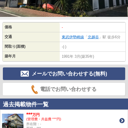
価格
-
交通
東武伊勢崎線
「
北越谷
」駅 徒歩6分
間取り(面積)
-(-)
築年月
1991年 3月(築35年)
メールでお問い合わせする(無料)
電話でお問い合わせする
過去掲載物件一覧
***
万円
(管理費・共益費 ***円)
所在階：-