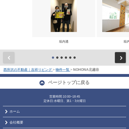
垣内透
垣
前
西所沢の不動産｜吉祥リビング
>
物件一覧
>
NOHONA北越谷
ページトップに戻る
営業時間:10:00~18:45
定休日:水曜日、第1・3火曜日
ホーム
会社概要