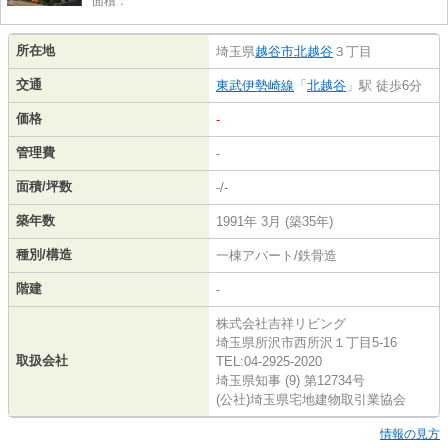
面積：***
所在地
埼玉県
越谷市
北越谷
３丁目
交通
東武伊勢崎線
「
北越谷
」駅 徒歩6分
価格
-
管理費
-
面積/坪数
-/-
築年数
1991年 3月 (築35年)
種別/構造
一棟アパート/鉄骨造
階建
-
株式会社吉祥リビング
埼玉県所沢市西所沢１丁目5-16
取扱会社
TEL:04-2925-2020
埼玉県知事 (9) 第12734号
(公社)埼玉県宅地建物取引業協会
情報の見方