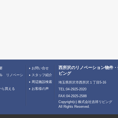
西所沢のリノベーション物件・
要
お問い合せ
ビング
み リノベーシ
スタッフ紹介
周辺施設検索
埼玉県所沢市西所沢１丁目5-16
から買える
お客様の声
TEL:04-2925-2020
FAX:04-2925-2588
Copyright(c) 株式会社吉祥リビング
All Rights Reserved.