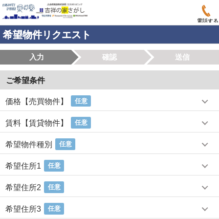
電話する
希望物件リクエスト
入力
確認
送信
ご希望条件
価格【売買物件】
任意
賃料【賃貸物件】
任意
希望物件種別
任意
希望住所1
任意
希望住所2
任意
希望住所3
任意