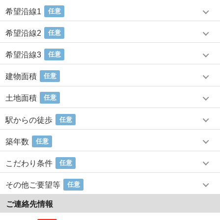
希望沿線1
任意
希望沿線2
任意
希望沿線3
任意
建物面積
任意
土地面積
任意
駅からの徒歩
任意
築年数
任意
こだわり条件
任意
その他ご要望等
任意
ご連絡先情報