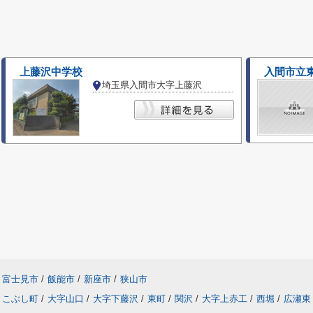
上藤沢中学校
入間市立
埼玉県入間市大字上藤沢
富士見市
/
飯能市
/
新座市
/
狭山市
こぶし町
/
大字山口
/
大字下藤沢
/
東町
/
関沢
/
大字上赤工
/
西堀
/
広瀬東