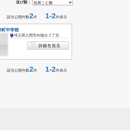
並び順：
2
1-2
該当公開件数
件
件表示
東町中学校
埼玉県入間市向陽台２丁目
2
1-2
該当公開件数
件
件表示