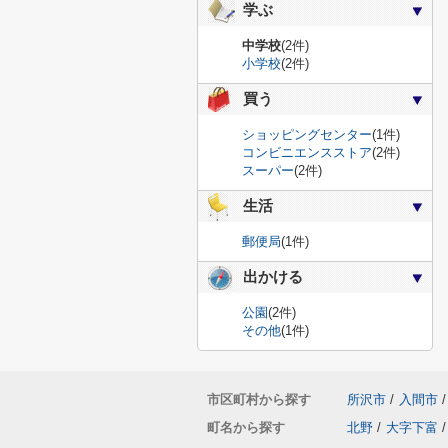
学ぶ
中学校
(2件)
小学校
(2件)
買う
ショッピングセンター
(1件)
コンビニエンスストア
(2件)
スーパー
(2件)
生活
郵便局
(1件)
出かける
公園
(2件)
その他
(1件)
市区町村から探す
所沢市
/
入間市
/
町名から探す
北野
/
大字下富
/