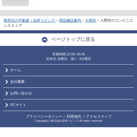
-
西所沢の不動産｜吉祥リビング
>
周辺施設案内
>
入間市
>
入間市のコンビニエ
ンスストア
ページトップに戻る
営業時間:10:00~18:45
定休日:水曜日、第1・3火曜日
ホーム
会社概要
お問い合わせ
PCサイト
プライバシーポリシー
利用規約
｜アクセスマップ
｜
Copyright(c) 株式会社吉祥リビング All rights reserved.