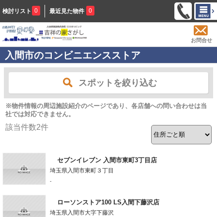
0
0
検討リスト
最近見た物件
お問合せ
入間市のコンビニエンスストア
スポットを絞り込む
※物件情報の周辺施設紹介のページであり、各店舗への問い合わせは当
社では対応できません。
該当件数
2
件
セブンイレブン 入間市東町3丁目店
埼玉県入間市東町３丁目
-
ローソンストア100 LS入間下藤沢店
埼玉県入間市大字下藤沢