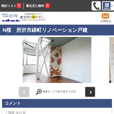
0
0
検討リスト
最近見た物件
お問合せ
N様 所沢市緑町リノベーション戸建
前
次
画像タップで拡大表示【
1
/2】
コメント
ご職業:会社員