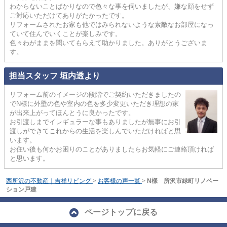
わからないことばかりなので色々な事を伺いましたが、嫌な顔をせず
ご対応いただけてありがたかったです。
リフォームされたお家も他ではみられないような素敵なお部屋になっ
ていて住んでいくことが楽しみです。
色々わがままを聞いてもらえて助かりました。ありがとうございま
す。
担当スタッフ 垣内透より
リフォーム前のイメージの段階でご契約いただきましたの
でN様に外壁の色や室内の色を多少変更いただき理想の家
が出来上がってほんとうに良かったです。
お引渡しまでイレギュラーな事もありましたが無事にお引
渡しができてこれからの生活を楽しんでいただければと思
います。
お住い後も何かお困りのことがありましたらお気軽にご連絡頂ければ
と思います。
西所沢の不動産｜吉祥リビング
>
お客様の声一覧
>
N様 所沢市緑町リノベー
ション戸建
ページトップに戻る