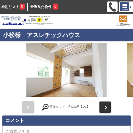
0
0
検討リスト
最近見た物件
お問合せ
小松様 アスレチックハウス
前
次
画像タップで拡大表示【
1
/2】
コメント
ご職業:会社員