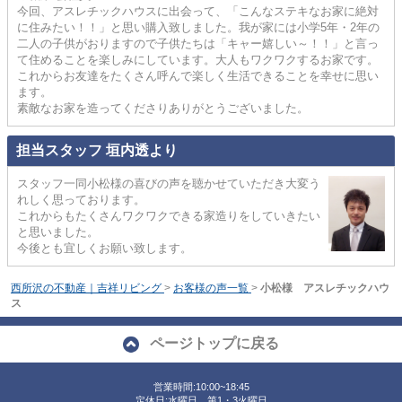
今回、アスレチックハウスに出会って、「こんなステキなお家に絶対
に住みたい！！」と思い購入致しました。我が家には小学5年・2年の
二人の子供がおりますので子供たちは「キャー嬉しい～！！」と言っ
て住めることを楽しみにしています。大人もワクワクするお家です。
これからお友達をたくさん呼んで楽しく生活できることを幸せに思い
ます。
素敵なお家を造ってくださりありがとうございました。
担当スタッフ 垣内透より
スタッフ一同小松様の喜びの声を聴かせていただき大変う
れしく思っております。
これからもたくさんワクワクできる家造りをしていきたい
と思いました。
今後とも宜しくお願い致します。
西所沢の不動産｜吉祥リビング
>
お客様の声一覧
>
小松様 アスレチックハウ
ス
ページトップに戻る
営業時間:10:00~18:45
定休日:水曜日、第1・3火曜日